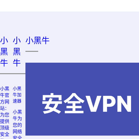
小
小
小黑牛
黑
黑
牛
牛
小黑
小黑
牛加
牛官
速器
方网
站：
小黑
为您
牛为
提供
您的
顶级
网络
安全
安全