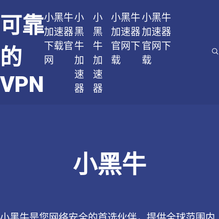
小黑牛
小
小
小黑牛
小黑牛
可靠
加速器
黑
黑
加速器
加速器
下载官
牛
牛
官网下
官网下
的
网
加
加
载
载
速
速
VPN
器
器
小黑牛
小黑牛是您网络安全的首选伙伴，提供全球范围内