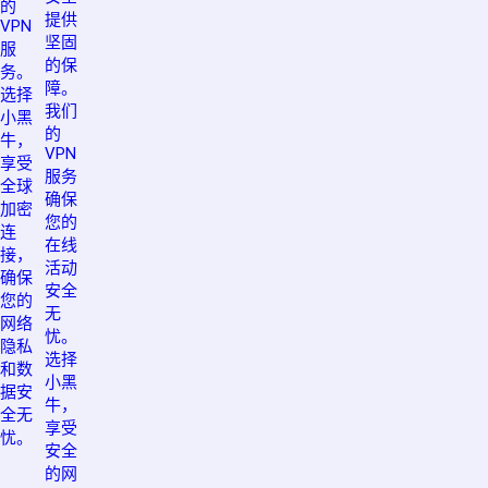
的
提供
VPN
坚固
服
的保
务。
障。
选择
我们
小黑
的
牛，
VPN
享受
服务
全球
确保
加密
您的
连
在线
接，
活动
确保
安全
您的
无
网络
忧。
隐私
选择
和数
小黑
据安
牛，
全无
享受
忧。
安全
的网