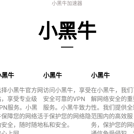
小黑牛加速器
小黑牛
小黑牛
小黑牛
小黑牛
选择小黑牛官方网
访问小黑牛，享受
在小黑牛，我们
站，享受专业级
安全可靠的VPN
解网络安全的重
VPN服务。小黑
服务。小黑牛致力
性。我们提供全
牛保障您的网络活
于保护您的网络隐
范围内的高效服
动安全，随时随地
私和安全。
务，保护您的网
安心上网。
通信免受侵犯。